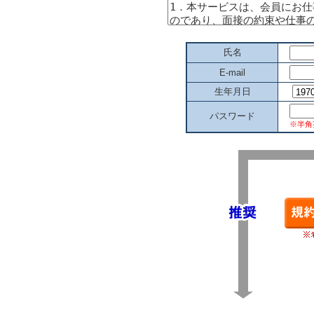
氏名
E-mail
生年月日
パスワード
※半角