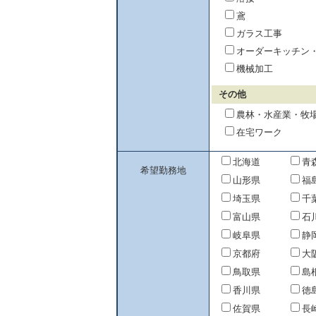
鳶
ガラス工事
オーダーキッチン
機械加工
その他
農林・水産業・牧
在宅ワーク
北海道
青
希望勤務地
山形県
福
埼玉県
千
富山県
石
岐阜県
静
京都府
大
鳥取県
島
香川県
徳
佐賀県
長