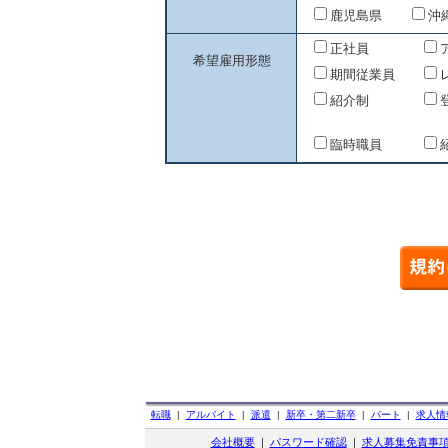
鹿児島県
沖
正社員
希望雇用形態
期間従業員
紹介制
臨時職員
転職
|
アルバイト
|
派遣
|
新卒・第二新卒
|
パート
|
求人情
会社概要
|
パスワード確認
|
求人募集免責事