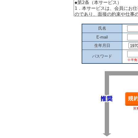
氏名
E-mail
生年月日
パスワード
※半角