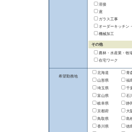
溶接
鳶
ガラス工事
オーダーキッチン
機械加工
その他
農林・水産業・牧
在宅ワーク
北海道
青
希望勤務地
山形県
福
埼玉県
千
富山県
石
岐阜県
静
京都府
大
鳥取県
島
香川県
徳