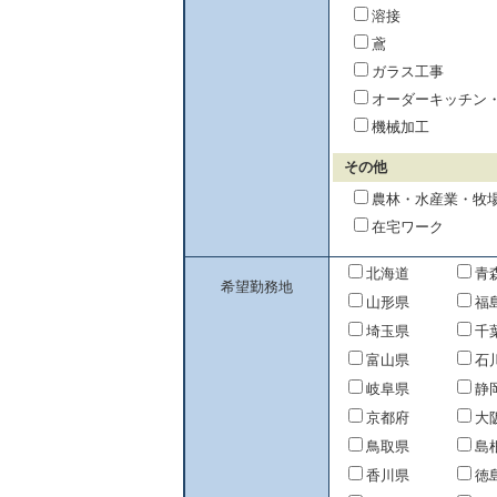
溶接
鳶
ガラス工事
オーダーキッチン
機械加工
その他
農林・水産業・牧
在宅ワーク
北海道
青
希望勤務地
山形県
福
埼玉県
千
富山県
石
岐阜県
静
京都府
大
鳥取県
島
香川県
徳