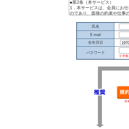
氏名
E-mail
生年月日
パスワード
※半角