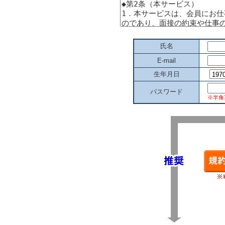
氏名
E-mail
生年月日
パスワード
※半角