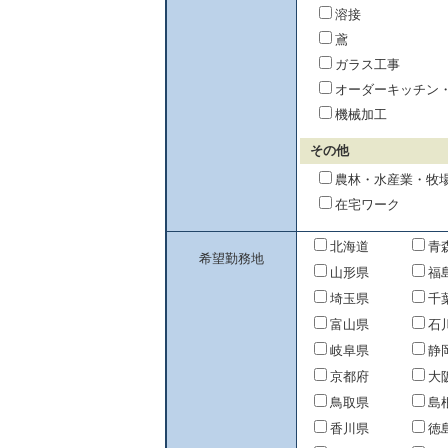
溶接
鳶
ガラス工事
オーダーキッチン
機械加工
その他
農林・水産業・牧
在宅ワーク
北海道
青
希望勤務地
山形県
福
埼玉県
千
富山県
石
岐阜県
静
京都府
大
鳥取県
島
香川県
徳