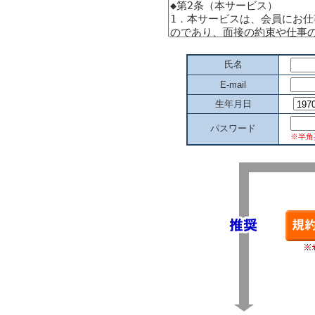
氏名
E-mail
生年月日
パスワード
※半角