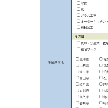
溶接
鳶
ガラス工事
オーダーキッチン
機械加工
その他
農林・水産業・牧
在宅ワーク
北海道
青
希望勤務地
山形県
福
埼玉県
千
富山県
石
岐阜県
静
京都府
大
鳥取県
島
香川県
徳