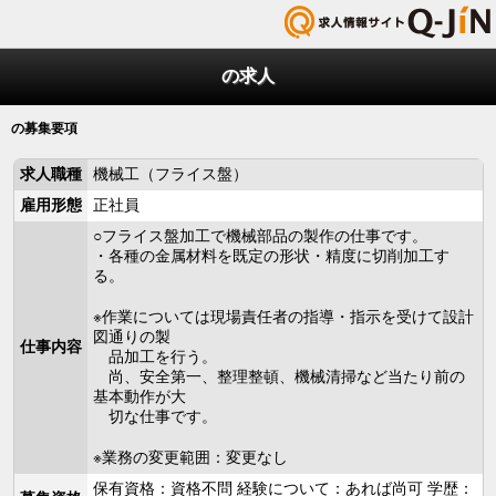
の求人
の募集要項
求人職種
機械工（フライス盤）
雇用形態
正社員
○フライス盤加工で機械部品の製作の仕事です。
・各種の金属材料を既定の形状・精度に切削加工す
る。
※作業については現場責任者の指導・指示を受けて設計
図通りの製
仕事内容
品加工を行う。
尚、安全第一、整理整頓、機械清掃など当たり前の
基本動作が大
切な仕事です。
※業務の変更範囲：変更なし
保有資格：資格不問 経験について：あれば尚可 学歴：