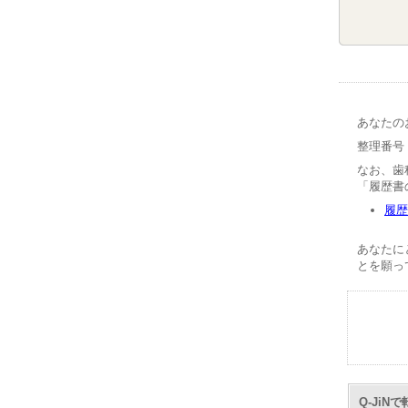
あなたの
整理番号【
なお、歯
「履歴書
履歴
あなたに
とを願っ
Q-Ji