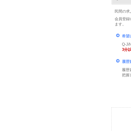
民間の求
会員登録
ます。
希望
Q-
3分
履歴
履歴
把握