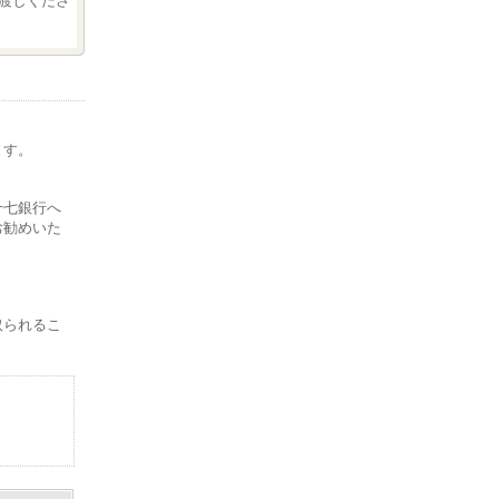
渡しくださ
ます。
。
十七銀行へ
お勧めいた
取られるこ