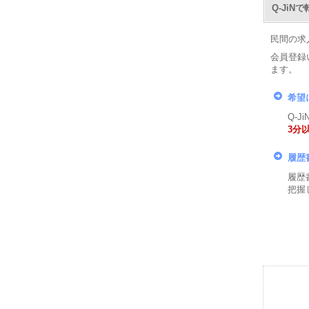
Q-Ji
民間の求
会員登録
ます。
希望
Q-
3分
履歴
履歴
把握