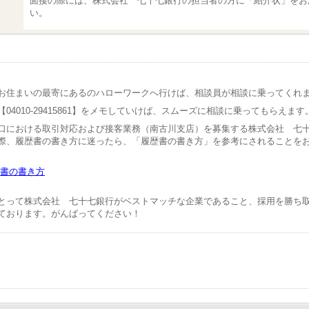
面接の際には、株式会社 七十七銀行の担当者の方に「紹介状」をお
い。
お住まいの最寄にあるのハローワークへ行けば、相談員が相談に乗ってくれ
04010-29415861】をメモしていけば、スムーズに相談に乗ってもらえます
口における取引対応および接客業務（南古川支店）を募集する株式会社 七
際、履歴書の書き方に迷ったら、「履歴書の書き方」を参考にされることを
書の書き方
とって株式会社 七十七銀行がベストマッチな企業であること、採用を勝ち
ております。がんばってください！