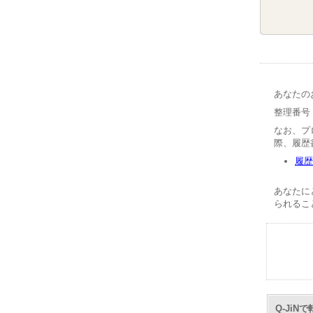
あなたの
整理番号【
なお、プ
際、履歴
履歴
あなたに
られるこ
Q-Ji