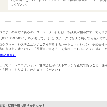
面接の際には、ハートコネクション 株式会社の担当者の方に「紹介
しください。
お住まいの最寄にあるのハローワークへ行けば、相談員が相談に乗ってくれ
04010-29098661】をメモしていけば、スムーズに相談に乗ってもらえます
ログラマー・システムエンジニアを募集するハートコネクション 株式会社
書の書き方に迷ったら、「履歴書の書き方」を参考にされることをお勧めい
書の書き方
とってハートコネクション 株式会社がベストマッチな企業であること、採
とを願っております。がんばってください！
Nで転職・就職を勝ち取りませんか？