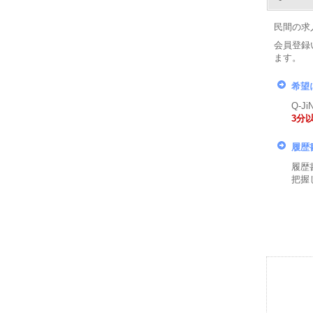
民間の求
会員登録
ます。
希望
Q-
3分
履歴
履歴
把握