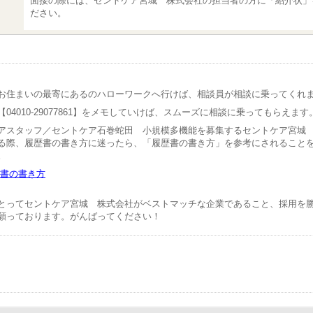
面接の際には、セントケア宮城 株式会社の担当者の方に「紹介状」
ださい。
お住まいの最寄にあるのハローワークへ行けば、相談員が相談に乗ってくれ
04010-29077861】をメモしていけば、スムーズに相談に乗ってもらえます
アスタッフ／セントケア石巻蛇田 小規模多機能を募集するセントケア宮城
る際、履歴書の書き方に迷ったら、「履歴書の書き方」を参考にされること
。
書の書き方
とってセントケア宮城 株式会社がベストマッチな企業であること、採用を
願っております。がんばってください！