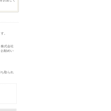
をお渡しく
ます。
。
 株式会社
をお勧めい
勝ち取られ