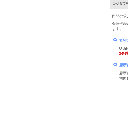
Q-Ji
民間の求
会員登録
ます。
希望
Q-
3分
履歴
履歴
把握