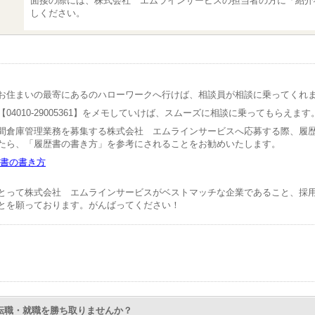
面接の際には、株式会社 エムラインサービスの担当者の方に「紹介
しください。
お住まいの最寄にあるのハローワークへ行けば、相談員が相談に乗ってくれ
04010-29005361】をメモしていけば、スムーズに相談に乗ってもらえます
間倉庫管理業務を募集する株式会社 エムラインサービスへ応募する際、履
たら、「履歴書の書き方」を参考にされることをお勧めいたします。
書の書き方
とって株式会社 エムラインサービスがベストマッチな企業であること、採
とを願っております。がんばってください！
Nで転職・就職を勝ち取りませんか？