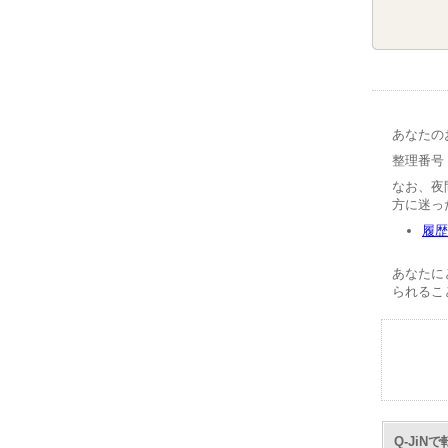
あなたの
整理番号【
なお、夜
方に迷っ
履歴
あなたに
られるこ
Q-Ji