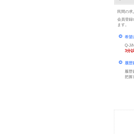
民間の求
会員登録
ます。
希望
Q-
3分
履歴
履歴
把握