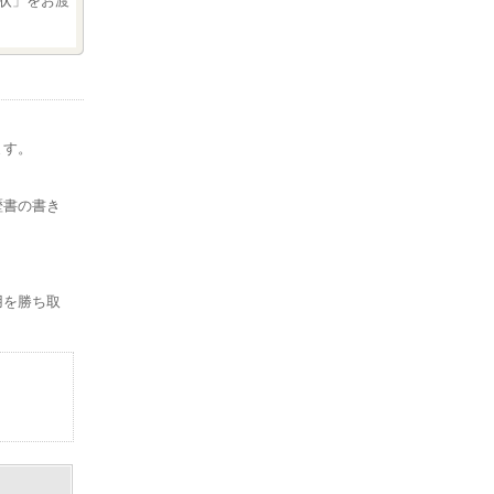
状」をお渡
ます。
。
歴書の書き
用を勝ち取