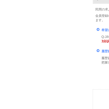
民間の求
会員登録
ます。
希望
Q-
3分
履歴
履歴
把握