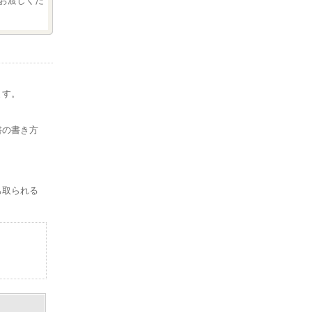
お渡しくだ
ます。
。
書の書き方
ち取られる