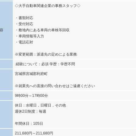
◇大手自動車関連企業の事務スタッフ◇
・書類対応
・受付対応
容
・敷地内にある車両の車検等回収
・車両情報等入力
・電話応対
※変更範囲：派遣先の定めによる業務
経験について：必須 学歴：学歴不問
宮城県宮城郡利府町
※就業先への直接の問い合わせはご遠慮ください
9時00分～17時00分
休日：水曜日，日曜日，その他
週休2日制度：毎週
年間休日：105日
211,680円～211,680円