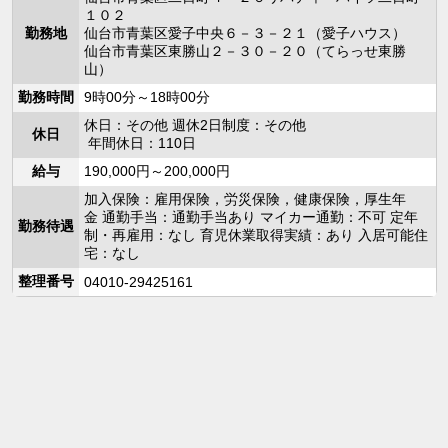
１０２
勤務地
仙台市青葉区愛子中央６－３－２１（愛子ハウス）
仙台市青葉区東勝山２－３０－２０（てらっせ東勝
山）
勤務時間
9時00分～18時00分
休日：その他 週休2日制度：その他
休日
年間休日：110日
給与
190,000円～200,000円
加入保険：雇用保険，労災保険，健康保険，厚生年
金 通勤手当：通勤手当あり マイカー通勤：不可 定年
勤務待遇
制・再雇用：なし 育児休業取得実績：あり 入居可能住
宅：なし
整理番号
04010-29425161