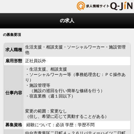
の求人
の募集要項
生活支援・相談支援・ソーシャルワーカー・施設管理
求人職種
他
雇用形態
正社員以外
・生活支援、相談支援
・ソーシャルワーカー等（事務処理含む：ＰＣ操作あ
り）
・施設管理等
（施設の巡回を行い簡単な修繕を行う）
仕事内容
・宿直業務（週１回以下）
変更の範囲：変更なし
（但し、希望に応じて異動することがある）
募集資格
経験について：必須 学歴：学歴不問
仙台市青葉区二日町４－２６リバティーハイツ二日町