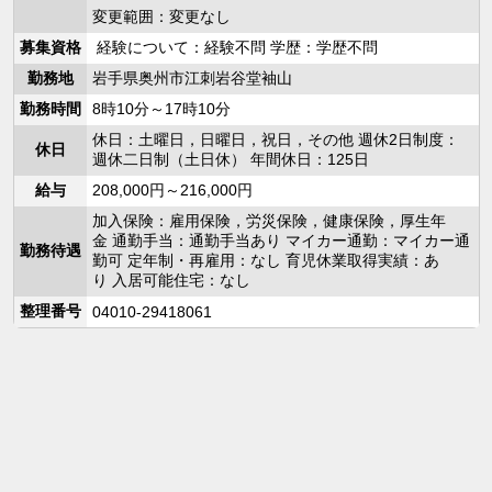
変更範囲：変更なし
募集資格
経験について：経験不問 学歴：学歴不問
勤務地
岩手県奥州市江刺岩谷堂袖山
勤務時間
8時10分～17時10分
休日：土曜日，日曜日，祝日，その他 週休2日制度：
休日
週休二日制（土日休） 年間休日：125日
給与
208,000円～216,000円
加入保険：雇用保険，労災保険，健康保険，厚生年
金 通勤手当：通勤手当あり マイカー通勤：マイカー通
勤務待遇
勤可 定年制・再雇用：なし 育児休業取得実績：あ
り 入居可能住宅：なし
整理番号
04010-29418061