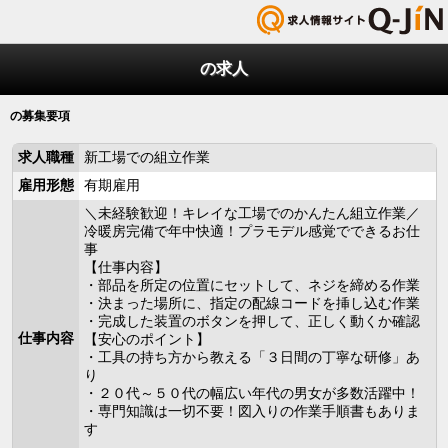
の求人
の募集要項
求人職種
新工場での組立作業
雇用形態
有期雇用
＼未経験歓迎！キレイな工場でのかんたん組立作業／
冷暖房完備で年中快適！プラモデル感覚でできるお仕
事
【仕事内容】
・部品を所定の位置にセットして、ネジを締める作業
・決まった場所に、指定の配線コードを挿し込む作業
・完成した装置のボタンを押して、正しく動くか確認
仕事内容
【安心のポイント】
・工具の持ち方から教える「３日間の丁寧な研修」あ
り
・２０代～５０代の幅広い年代の男女が多数活躍中！
・専門知識は一切不要！図入りの作業手順書もありま
す