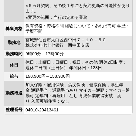
※６ヵ月契約、その後１年ごと契約更新の可能性があり
ます。
※変更の範囲：当行の定める業務
保有資格：資格不問 経験について：あれば尚可 学歴：
募集資格
学歴不問
宮城県仙台市太白区西中田７－１０－５０
勤務地
株式会社七十七銀行 西中田支店
勤務時間
9時00分～17時00分
休日：土曜日，日曜日，祝日，その他 週休2日制度：
休日
週休二日制（土日休） 年間休日：123日
給与
158,900円～158,900円
加入保険：雇用保険，労災保険，健康保険，厚生年
金 通勤手当：通勤手当あり マイカー通勤：マイカー通
勤務待遇
勤可 定年制・再雇用：なし 育児休業取得実績：あ
り 入居可能住宅：なし
整理番号
04010-29413461