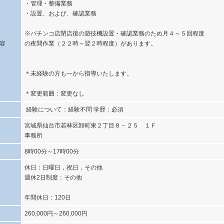
・管理・整備業務
・設置、および、確認業務
※パチンコ店閉店後の遊技機設置・確認業務のため月４～５回程度
容
の夜間作業（２２時～翌２時程度）があります。
＊未経験の方も一から指導いたします。
＊変更範囲：変更なし
経験について：経験不問 学歴：必須
宮城県仙台市若林区卸町東２丁目８－２５ １Ｆ
事務所
8時00分～17時00分
休日：日曜日，祝日，その他
週休2日制度：その他
年間休日：120日
260,000円～260,000円