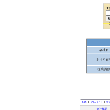
▼
会社名
本社所在
従業員
転職
|
アルバイト
|
派
会社概要