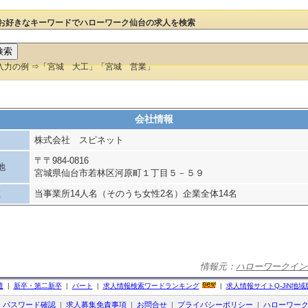
お好きなキーワードでハローワーク仙台の求人を検索
入力の例 ⇒「宮城 大工」「宮城 営業」
会社情報
株式会社 スピネット
〒〒984-0816
地
宮城県仙台市若林区河原町１丁目５－５９
数
当事業所14人名（そのうち女性2名）企業全体14名
情報元：
ハローワークイン
遣
|
新卒・第二新卒
|
パート
|
求人情報検索ワードランキング
|
求人情報サイト
Q-JiN
地域
|
パスワード確認
|
求人募集免責事項
|
お問合せ
|
プライバシーポリシー
|
ハローワー