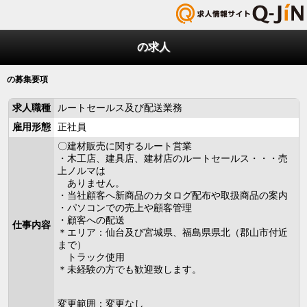
の求人
の募集要項
求人職種
ルートセールス及び配送業務
雇用形態
正社員
〇建材販売に関するルート営業
・木工店、建具店、建材店のルートセールス・・・売
上ノルマは
ありません。
・当社顧客へ新商品のカタログ配布や取扱商品の案内
・パソコンでの売上や顧客管理
・顧客への配送
仕事内容
＊エリア：仙台及び宮城県、福島県県北（郡山市付近
まで）
トラック使用
＊未経験の方でも歓迎致します。
変更範囲：変更なし