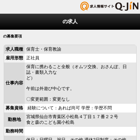
の求人
の募集要項
求人職種
保育士・保育教諭
雇用形態
正社員
保育に携わること全般（オムツ交換、おさんぽ、日
誌・書類入力な
ど）
仕事内容
午前は外遊び中心です。
〇変更範囲：変更なし
募集資格
経験について：あれば尚可 学歴：学歴不問
宮城県仙台市青葉区小松島４丁目１７番２２号
勤務地
食と森のこども園小松島
勤務時間
休日：日曜日，祝日，その他 週休2日制度：その他