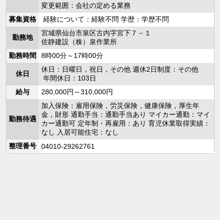
変更範囲：会社の定める業務
募集資格
経験について：経験不問 学歴：学歴不問
宮城県仙台市泉区古内字宮下７－１
勤務地
佐静建設（株）泉作業所
勤務時間
8時00分～17時00分
休日：日曜日，祝日，その他 週休2日制度：その他
休日
年間休日：103日
給与
280,000円～310,000円
加入保険：雇用保険，労災保険，健康保険，厚生年
金，財形 通勤手当：通勤手当あり マイカー通勤：マイ
勤務待遇
カー通勤可 定年制・再雇用：あり 育児休業取得実績：
なし 入居可能住宅：なし
整理番号
04010-29262761