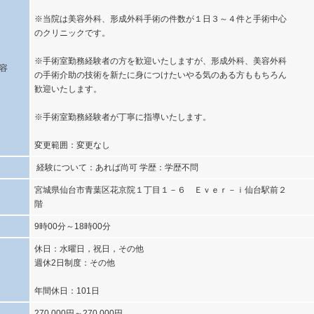
※当院は美容外科、形成外科手術の件数が１日３～４件と手術中心
のクリニックです。
※手術室勤務経験者の方を歓迎いたしますが、形成外科、美容外科
容
の手術介助の技術を新たに身につけたいやる気のある方ももちろん
歓迎いたします。
※手術室勤務経験者が丁寧に指導いたします。
変更範囲：変更なし
経験について：あれば尚可 学歴：学歴不問
宮城県仙台市青葉区花京院１丁目１－６ Ｅｖｅｒ－ｉ仙台駅前２
階
9時00分～18時00分
休日：水曜日，祝日，その他
週休2日制度：その他
年間休日：101日
270,000円～270,000円