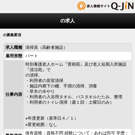
の求人
の募集要項
求人職種
清掃員（高齢者施設）
雇用形態
パート
特別養護老人ホーム『寳樹苑』及び老人短期入所施設
『清涼苑』で
の清掃。
・利用者の居室清掃
・施設内廊下の棚、手摺の清掃、消毒
・草木の水やり
仕事内容
・利用者の入浴用タオル、バスタオルたたみ、整理
・利用者のトイレ清掃（週１回：土曜日のみ）
※年度更新（基準日４／１）
※変更範囲：なし
保有資格：資格不問 経験について：あれば尚可 学歴：