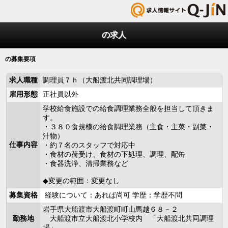
の求人
の募集要項
求人職種
調理員７ｈ（大船渡北共同調理場）
雇用形態
正社員以外
学校給食施設での給食調理業務全般を担当して頂きま
す。
・３８０食規模の給食調理業務（主食・主菜・副菜・
汁物）
仕事内容
・約７名のスタッフで対応中
・食材の荷受け、食材の下処理、調理、配缶
・食器洗浄、清掃業務など
◆変更の範囲：変更なし
募集資格
経験について：あれば尚可 学歴：学歴不問
岩手県大船渡市大船渡町町山馬越６８－２
勤務地
大船渡市立大船渡北小学校内 「大船渡北共同調理
場」