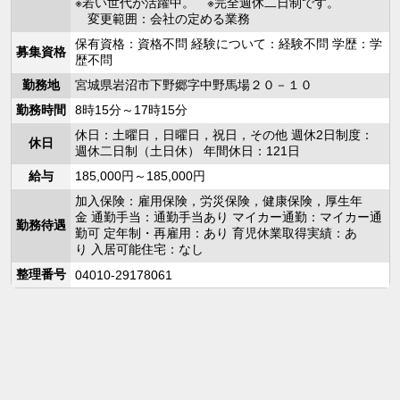
※若い世代が活躍中。 ※完全週休二日制です。
変更範囲：会社の定める業務
保有資格：資格不問 経験について：経験不問 学歴：学
募集資格
歴不問
勤務地
宮城県岩沼市下野郷字中野馬場２０－１０
勤務時間
8時15分～17時15分
休日：土曜日，日曜日，祝日，その他 週休2日制度：
休日
週休二日制（土日休） 年間休日：121日
給与
185,000円～185,000円
加入保険：雇用保険，労災保険，健康保険，厚生年
金 通勤手当：通勤手当あり マイカー通勤：マイカー通
勤務待遇
勤可 定年制・再雇用：あり 育児休業取得実績：あ
り 入居可能住宅：なし
整理番号
04010-29178061