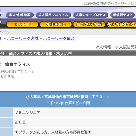
2026-05-27更新のハローワー
ページ
報
»
ハローワーク宮城
»
ハローワーク仙台
求人情報・求人広告更新日2
会社 仙台オフィスの求人情報・求人広告
社 仙台オフィス
城野区榴岡１丁目３－１
１ビル９階
求人募集：宮城県仙台市宮城野区榴岡１丁目３－１
ヨドバシ仙台第１ビル９階
ＶＢエンジニア
正社員
★ブランクがある方、未経験の方も応募歓迎★