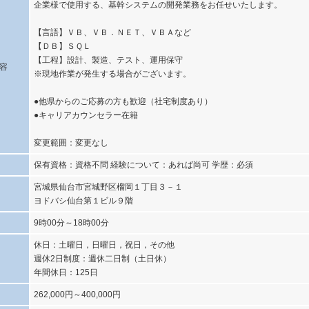
企業様で使用する、基幹システムの開発業務をお任せいたします。
【言語】ＶＢ、ＶＢ．ＮＥＴ、ＶＢＡなど
【ＤＢ】ＳＱＬ
【工程】設計、製造、テスト、運用保守
容
※現地作業が発生する場合がございます。
●他県からのご応募の方も歓迎（社宅制度あり）
●キャリアカウンセラー在籍
変更範囲：変更なし
保有資格：資格不問 経験について：あれば尚可 学歴：必須
宮城県仙台市宮城野区榴岡１丁目３－１
ヨドバシ仙台第１ビル９階
9時00分～18時00分
休日：土曜日，日曜日，祝日，その他
週休2日制度：週休二日制（土日休）
年間休日：125日
262,000円～400,000円