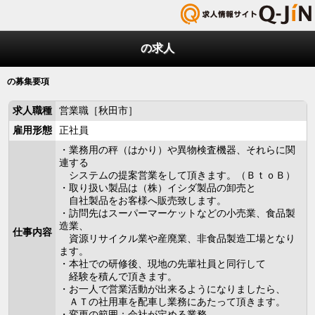
の求人
の募集要項
求人職種
営業職［秋田市］
雇用形態
正社員
・業務用の秤（はかり）や異物検査機器、それらに関
連する
システムの提案営業をして頂きます。（ＢｔｏＢ）
・取り扱い製品は（株）イシダ製品の卸売と
自社製品をお客様へ販売致します。
・訪問先はスーパーマーケットなどの小売業、食品製
造業、
仕事内容
資源リサイクル業や産廃業、非食品製造工場となり
ます。
・本社での研修後、現地の先輩社員と同行して
経験を積んで頂きます。
・お一人で営業活動が出来るようになりましたら、
ＡＴの社用車を配車し業務にあたって頂きます。
・変更の範囲：会社が定める業務