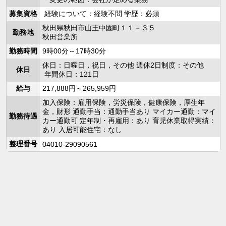
募集資格
経験について：経験不問 学歴：必須
秋田県秋田市山王中園町１１－３５
勤務地
秋田営業所
勤務時間
9時00分～17時30分
休日：日曜日，祝日，その他 週休2日制度：その他
休日
年間休日：121日
給与
217,888円～265,959円
加入保険：雇用保険，労災保険，健康保険，厚生年
金，財形 通勤手当：通勤手当あり マイカー通勤：マイ
勤務待遇
カー通勤可 定年制・再雇用：あり 育児休業取得実績：
あり 入居可能住宅：なし
整理番号
04010-29090561