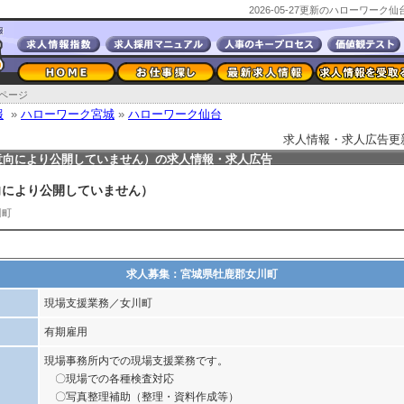
2026-05-27更新のハローワー
ページ
報
»
ハローワーク宮城
»
ハローワーク仙台
求人情報・求人広告更新日2
意向により公開していません）の求人情報・求人広告
向により公開していません）
川町
求人募集：宮城県牡鹿郡女川町
現場支援業務／女川町
有期雇用
現場事務所内での現場支援業務です。
〇現場での各種検査対応
〇写真整理補助（整理・資料作成等）