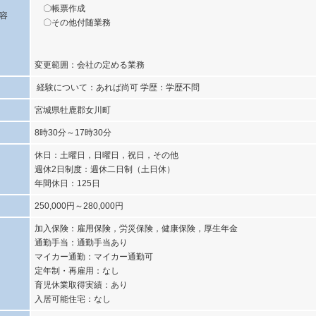
〇帳票作成
容
〇その他付随業務
変更範囲：会社の定める業務
経験について：あれば尚可 学歴：学歴不問
宮城県牡鹿郡女川町
8時30分～17時30分
休日：土曜日，日曜日，祝日，その他
週休2日制度：週休二日制（土日休）
年間休日：125日
250,000円～280,000円
加入保険：雇用保険，労災保険，健康保険，厚生年金
通勤手当：通勤手当あり
マイカー通勤：マイカー通勤可
定年制・再雇用：なし
育児休業取得実績：あり
入居可能住宅：なし