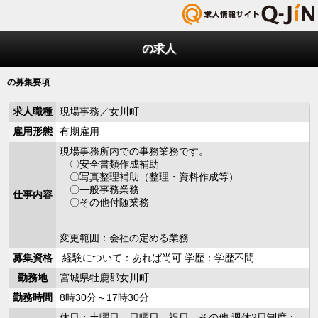
の求人
の募集要項
求人職種
現場事務／女川町
雇用形態
有期雇用
現場事務所内での事務業務です。
〇安全書類作成補助
〇写真整理補助（整理・資料作成等）
〇一般事務業務
仕事内容
〇その他付随業務
変更範囲：会社の定める業務
募集資格
経験について：あれば尚可 学歴：学歴不問
勤務地
宮城県牡鹿郡女川町
勤務時間
8時30分～17時30分
休日：土曜日，日曜日，祝日，その他 週休2日制度：