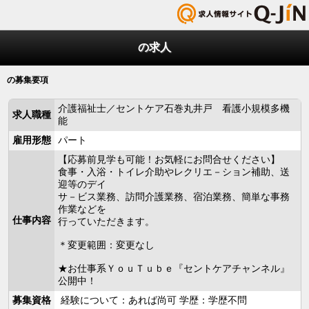
の求人
の募集要項
介護福祉士／セントケア石巻丸井戸 看護小規模多機
求人職種
能
雇用形態
パート
【応募前見学も可能！お気軽にお問合せください】
食事・入浴・トイレ介助やレクリエ－ション補助、送
迎等のデイ
サ－ビス業務、訪問介護業務、宿泊業務、簡単な事務
作業などを
仕事内容
行っていただきます。
＊変更範囲：変更なし
★お仕事系ＹｏｕＴｕｂｅ『セントケアチャンネル』
公開中！
募集資格
経験について：あれば尚可 学歴：学歴不問