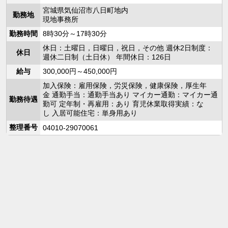
宮城県気仙沼市八日町地内
勤務地
現地事務所
勤務時間
8時30分～17時30分
休日：土曜日，日曜日，祝日，その他 週休2日制度：
休日
週休二日制（土日休） 年間休日：126日
給与
300,000円～450,000円
加入保険：雇用保険，労災保険，健康保険，厚生年
金 通勤手当：通勤手当あり マイカー通勤：マイカー通
勤務待遇
勤可 定年制・再雇用：あり 育児休業取得実績：な
し 入居可能住宅：単身用あり
整理番号
04010-29070061