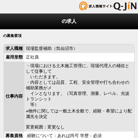
の求人
の募集要項
求人職種
現場監督補助（気仙沼市）
雇用形態
正社員
・現場における土木施工管理に、現場代理人の補佐と
して従事して
いただきます。
・内容としては品質、工程、安全管理や打ち合わせの
補助業務がメ
インとなります。（写真管理、測量、レベル、光波
仕事内容
トランシット
等）
※物件に関しては一般土木全般で、経験・希望により配
属先を決定
変更範囲：変更なし
募集資格
経験について：あれば尚可 学歴：必須