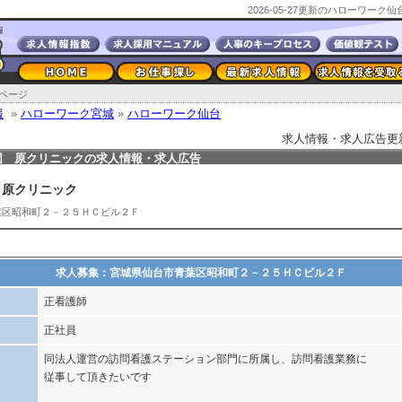
2026-05-27更新のハローワー
ページ
報
»
ハローワーク宮城
»
ハローワーク仙台
求人情報・求人広告更新日2
団 原クリニックの求人情報・求人広告
 原クリニック
葉区昭和町２－２５ＨＣビル２Ｆ
求人募集：宮城県仙台市青葉区昭和町２－２５ＨＣビル２Ｆ
正看護師
正社員
同法人運営の訪問看護ステーション部門に所属し、訪問看護業務に
従事して頂きたいです