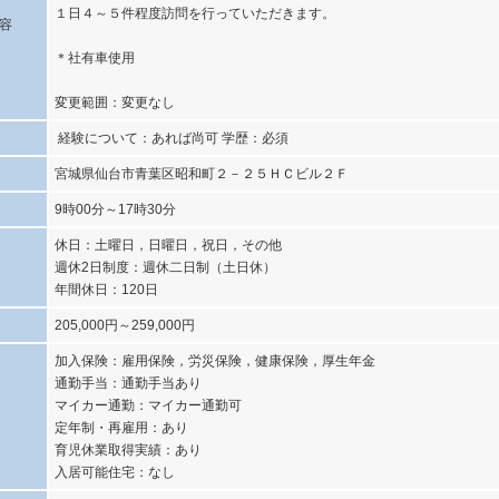
１日４～５件程度訪問を行っていただきます。
容
＊社有車使用
変更範囲：変更なし
経験について：あれば尚可 学歴：必須
宮城県仙台市青葉区昭和町２－２５ＨＣビル２Ｆ
9時00分～17時30分
休日：土曜日，日曜日，祝日，その他
週休2日制度：週休二日制（土日休）
年間休日：120日
205,000円～259,000円
加入保険：雇用保険，労災保険，健康保険，厚生年金
通勤手当：通勤手当あり
マイカー通勤：マイカー通勤可
定年制・再雇用：あり
育児休業取得実績：あり
入居可能住宅：なし