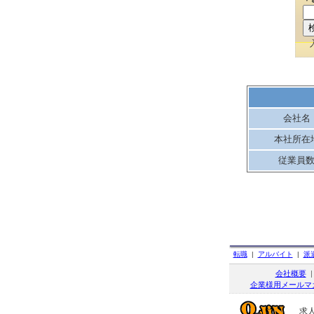
会社名
本社所在
従業員
転職
|
アルバイト
|
派
会社概要
企業様用メールマ
求