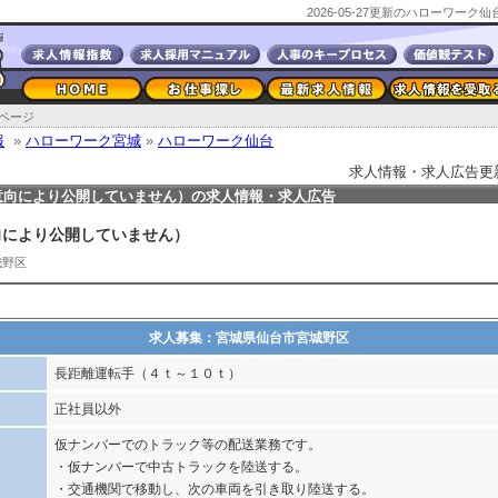
2026-05-27更新のハローワー
ページ
報
»
ハローワーク宮城
»
ハローワーク仙台
求人情報・求人広告更新日2
意向により公開していません）の求人情報・求人広告
向により公開していません）
城野区
求人募集：宮城県仙台市宮城野区
長距離運転手（４ｔ～１０ｔ）
正社員以外
仮ナンバーでのトラック等の配送業務です。
・仮ナンバーで中古トラックを陸送する。
・交通機関で移動し、次の車両を引き取り陸送する。