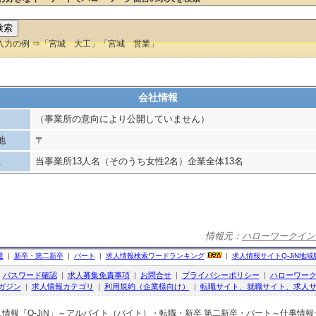
入力の例 ⇒「宮城 大工」「宮城 営業」
会社情報
（事業所の意向により公開していません）
地
〒
数
当事業所13人名（そのうち女性2名）企業全体13名
情報元：
ハローワークイン
遣
|
新卒・第二新卒
|
パート
|
求人情報検索ワードランキング
|
求人情報サイト
Q-JiN
地域
|
パスワード確認
|
求人募集免責事項
|
お問合せ
|
プライバシーポリシー
|
ハローワー
ガジン
|
求人情報カテゴリ
|
利用規約（企業様向け）
|
転職サイト、就職サイト、求人サ
人情報「Q-JiN」～アルバイト（バイト）・転職・新卒 第二新卒・パート～仕事情報