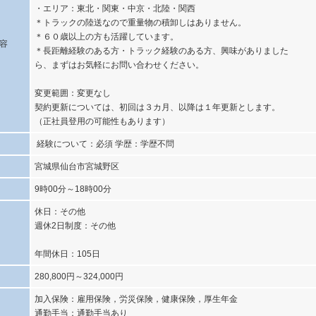
・エリア：東北・関東・中京・北陸・関西
＊トラックの陸送なので重量物の積卸しはありません。
＊６０歳以上の方も活躍しています。
容
＊長距離経験のある方・トラック経験のある方、興味がありました
ら、まずはお気軽にお問い合わせください。
変更範囲：変更なし
契約更新については、初回は３カ月、以降は１年更新とします。
（正社員登用の可能性もあります）
経験について：必須 学歴：学歴不問
宮城県仙台市宮城野区
9時00分～18時00分
休日：その他
週休2日制度：その他
年間休日：105日
280,800円～324,000円
加入保険：雇用保険，労災保険，健康保険，厚生年金
通勤手当：通勤手当あり