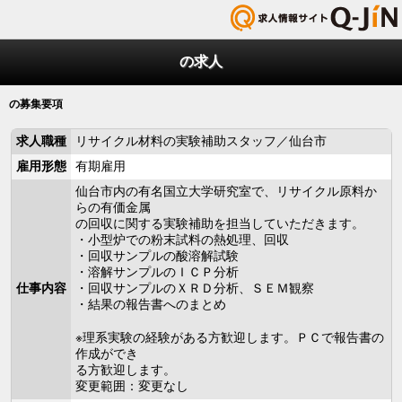
の求人
の募集要項
求人職種
リサイクル材料の実験補助スタッフ／仙台市
雇用形態
有期雇用
仙台市内の有名国立大学研究室で、リサイクル原料か
らの有価金属
の回収に関する実験補助を担当していただきます。
・小型炉での粉末試料の熱処理、回収
・回収サンプルの酸溶解試験
・溶解サンプルのＩＣＰ分析
仕事内容
・回収サンプルのＸＲＤ分析、ＳＥＭ観察
・結果の報告書へのまとめ
※理系実験の経験がある方歓迎します。ＰＣで報告書の
作成ができ
る方歓迎します。
変更範囲：変更なし