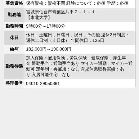
募集資格
保有資格：資格不問 経験について：必須 学歴：必須
宮城県仙台市青葉区片平２－１－１
勤務地
【東北大学】
勤務時間
9時00分～17時00分
休日：土曜日，日曜日，祝日，その他 週休2日制度：
休日
週休二日制（土日休） 年間休日：125日
給与
182,000円～196,000円
加入保険：雇用保険，労災保険，健康保険，厚生年
金 通勤手当：通勤手当あり マイカー通勤：マイカー通
勤務待遇
勤可 定年制・再雇用：なし 育児休業取得実績：あ
り 入居可能住宅：なし
整理番号
04010-29050861