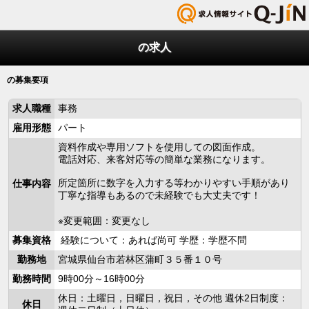
の求人
の募集要項
求人職種
事務
雇用形態
パート
資料作成や専用ソフトを使用しての図面作成。
電話対応、来客対応等の簡単な業務になります。
所定箇所に数字を入力する等わかりやすい手順があり
仕事内容
丁寧な指導もあるので未経験でも大丈夫です！
※変更範囲：変更なし
募集資格
経験について：あれば尚可 学歴：学歴不問
勤務地
宮城県仙台市若林区蒲町３５番１０号
勤務時間
9時00分～16時00分
休日：土曜日，日曜日，祝日，その他 週休2日制度：
休日