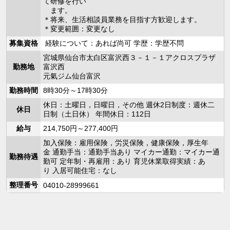
て研修を行い
ます。
＊将来、生活相談員業務を目指す方歓迎します。
＊変更範囲：変更なし
募集資格
経験について：あれば尚可 学歴：学歴不問
宮城県仙台市太白区富沢西３－１－１アクロスプラザ
勤務地
富沢西
元氣ジム仙台富沢
勤務時間
8時30分～17時30分
休日：土曜日，日曜日，その他 週休2日制度：週休二
休日
日制（土日休） 年間休日：112日
給与
214,750円～277,400円
加入保険：雇用保険，労災保険，健康保険，厚生年
金 通勤手当：通勤手当あり マイカー通勤：マイカー通
勤務待遇
勤可 定年制・再雇用：あり 育児休業取得実績：あ
り 入居可能住宅：なし
整理番号
04010-28999661