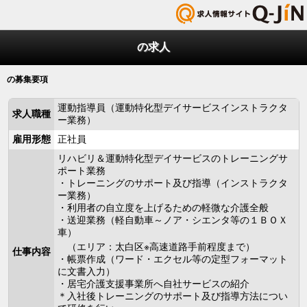
の求人
の募集要項
運動指導員（運動特化型デイサービスインストラクタ
求人職種
ー業務）
雇用形態
正社員
リハビリ＆運動特化型デイサービスのトレーニングサ
ポート業務
・トレーニングのサポート及び指導（インストラクタ
ー業務）
・利用者の自立度を上げるための軽微な介護全般
・送迎業務（軽自動車～ノア・シエンタ等の１ＢＯＸ
車）
（エリア：太白区※高速道路手前程度まで）
仕事内容
・帳票作成（ワード・エクセル等の定型フォーマット
に文書入力）
・居宅介護支援事業所へ自社サービスの紹介
＊入社後トレーニングのサポート及び指導方法につい