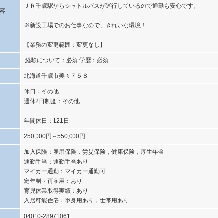
ＪＲ千歳駅からシャトルバスが運行しているので通勤も安心です。
容
※新設工場でのお仕事なので、きれいな環境！
【業務の変更範囲：変更なし】
経験について：必須 学歴：必須
北海道千歳市美々７５８
休日：その他
週休2日制度：その他
年間休日：121日
250,000円～550,000円
加入保険：雇用保険，労災保険，健康保険，厚生年金
通勤手当：通勤手当あり
マイカー通勤：マイカー通勤可
定年制・再雇用：あり
育児休業取得実績：あり
入居可能住宅：単身用あり，世帯用あり
04010-28971061