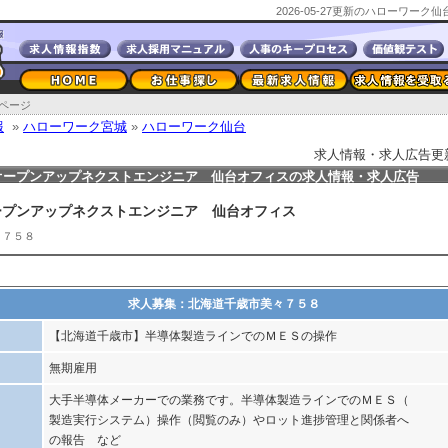
2026-05-27更新のハローワー
ページ
報
»
ハローワーク宮城
»
ハローワーク仙台
求人情報・求人広告更新日2
オープンアップネクストエンジニア 仙台オフィスの求人情報・求人広告
ープンアップネクストエンジニア 仙台オフィス
々７５８
求人募集：北海道千歳市美々７５８
【北海道千歳市】半導体製造ラインでのＭＥＳの操作
無期雇用
大手半導体メーカーでの業務です。半導体製造ラインでのＭＥＳ（
製造実行システム）操作（閲覧のみ）やロット進捗管理と関係者へ
の報告 など