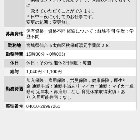
に
覚えていただくことができます。
＊日中～夜にかけてのお仕事です。
変更の範囲：変更無し
保有資格：資格不問 経験について：経験不問 学歴：学
募集資格
歴不問
勤務地
宮城県仙台市太白区秋保町湯元字薬師２８
勤務時間
15時30分～0時00分
休日
休日：その他 週休2日制度：毎週
給与
1,040円～1,100円
加入保険：雇用保険，労災保険，健康保険，厚生年
金 通勤手当：通勤手当あり マイカー通勤：マイカー通
勤務待遇
勤可 定年制・再雇用：なし 育児休業取得実績：あ
り 入居可能住宅：なし
整理番号
04010-28967261