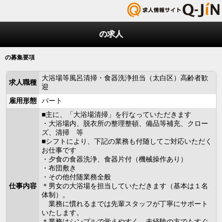
の求人
の募集要項
大浴場等風呂清掃・食器洗浄担当（太白区）高齢者歓
求人職種
迎
雇用形態
パート
■主に、「大浴場清掃」を行なっていただきます
・大浴場内、脱衣所の整理整頓、備品等補充、クロー
ズ、清掃 等
■シフトにより、下記の業務も付随してご対応いただく
お仕事です
・夕食の食器洗浄、食器片付（機械操作あり）
・布団敷き
・その他付随業務全般
仕事内容
＊男女の大浴場を担当していただきます（基本は１名
体制）。
業務に慣れるまでは先輩スタッフが丁寧にサポート
いたします。
＊業務はシンプルで覚えやすく、未経験の方でもすぐ