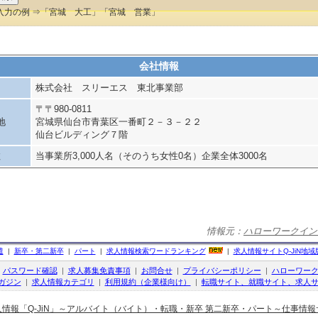
入力の例 ⇒「宮城 大工」「宮城 営業」
会社情報
株式会社 スリーエス 東北事業部
〒〒980-0811
地
宮城県仙台市青葉区一番町２－３－２２
仙台ビルディング７階
数
当事業所3,000人名（そのうち女性0名）企業全体3000名
情報元：
ハローワークイン
遣
|
新卒・第二新卒
|
パート
|
求人情報検索ワードランキング
|
求人情報サイト
Q-JiN
地域
|
パスワード確認
|
求人募集免責事項
|
お問合せ
|
プライバシーポリシー
|
ハローワー
ガジン
|
求人情報カテゴリ
|
利用規約（企業様向け）
|
転職サイト、就職サイト、求人サ
人情報「Q-JiN」～アルバイト（バイト）・転職・新卒 第二新卒・パート～仕事情報