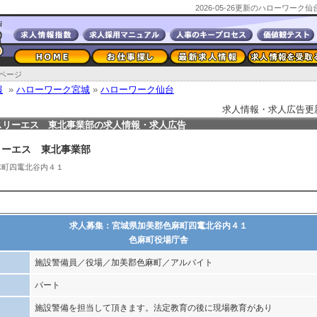
2026-05-26更新のハローワー
ページ
報
»
ハローワーク宮城
»
ハローワーク仙台
求人情報・求人広告更新日2
スリーエス 東北事業部の求人情報・求人広告
リーエス 東北事業部
麻町四竃北谷内４１
求人募集：宮城県加美郡色麻町四竃北谷内４１
色麻町役場庁舎
施設警備員／役場／加美郡色麻町／アルバイト
パート
施設警備を担当して頂きます。法定教育の後に現場教育があり