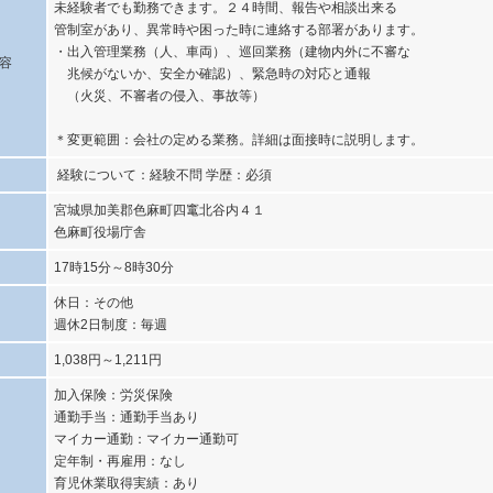
未経験者でも勤務できます。２４時間、報告や相談出来る
管制室があり、異常時や困った時に連絡する部署があります。
・出入管理業務（人、車両）、巡回業務（建物内外に不審な
容
兆候がないか、安全か確認）、緊急時の対応と通報
（火災、不審者の侵入、事故等）
＊変更範囲：会社の定める業務。詳細は面接時に説明します。
経験について：経験不問 学歴：必須
宮城県加美郡色麻町四竃北谷内４１
色麻町役場庁舎
17時15分～8時30分
休日：その他
週休2日制度：毎週
1,038円～1,211円
加入保険：労災保険
通勤手当：通勤手当あり
マイカー通勤：マイカー通勤可
定年制・再雇用：なし
育児休業取得実績：あり