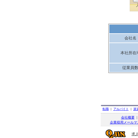
会社名
本社所在
従業員
転職
|
アルバイト
|
派
会社概要
企業様用メールマ
求