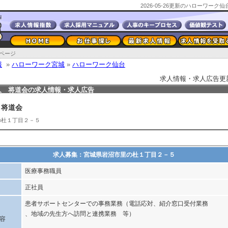
2026-05-26更新のハローワー
ページ
報
»
ハローワーク宮城
»
ハローワーク仙台
求人情報・求人広告更新日2
人 将道会の求人情報・求人広告
 将道会
の杜１丁目２－５
求人募集：宮城県岩沼市里の杜１丁目２－５
医療事務職員
正社員
患者サポートセンターでの事務業務（電話応対、紹介窓口受付業務
、地域の先生方へ訪問と連携業務 等）
容