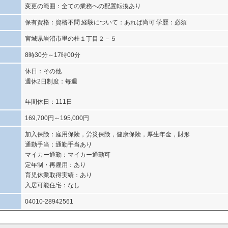
変更の範囲：全ての業務への配置転換あり
保有資格：資格不問 経験について：あれば尚可 学歴：必須
宮城県岩沼市里の杜１丁目２－５
8時30分～17時00分
休日：その他
週休2日制度：毎週
年間休日：111日
169,700円～195,000円
加入保険：雇用保険，労災保険，健康保険，厚生年金，財形
通勤手当：通勤手当あり
マイカー通勤：マイカー通勤可
定年制・再雇用：あり
育児休業取得実績：あり
入居可能住宅：なし
04010-28942561