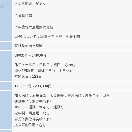
＊変更範囲：変更なし
容
＊業務請負
＊年度毎の雇用契約更新
経験について：経験不問 学歴：学歴不問
宮城県仙台市泉区
8時00分～17時00分
休日：土曜日，日曜日，祝日，その他
週休2日制度：週休二日制（土日休）
年間休日：122日
179,000円～203,000円
加入保険：雇用保険，労災保険，健康保険，厚生年金，財形
通勤手当：通勤手当あり
マイカー通勤：マイカー通勤可
定年制・再雇用：なし
育児休業取得実績：あり
入居可能住宅：なし