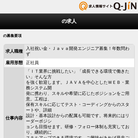
の求人
の募集要項
入社祝い金・Ｊａｖａ開発エンジニア募集！年数問わ
求人職種
ず
雇用形態
正社員
「ＩＴ業界に挑戦したい」「成長できる環境で働きた
い」そんな方
を強く歓迎します。ＪＡＶＡを中心としたＷＥＢ・業
務システム開
発に携わり、スキルや希望に応じたポジションをご用
意。工程は、
保有スキルに応じてテスト・コーディングからのスタ
ートや、詳細
設計・基本設計からの配属も可能です。将来的にはリ
仕事内容
ーダーポジシ
ョンも目指せます。研修・フォロー体制も充実してお
り、継続的に
スキルアップできる環境です。ご興味があれば是非ご