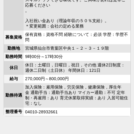
応募ください
。
入社祝い金あり（理論年収の５０％支給）。
＊変更範囲：会社の定める業務
保有資格：資格不問 経験について：必須 学歴：学歴不
募集資格
問
勤務地
宮城県仙台市青葉区中央１－２－３－１９階
勤務時間
9時00分～17時30分
休日：土曜日，日曜日，祝日，その他 週休2日制度：
休日
週休二日制（土日休） 年間休日：121日
給与
270,000円～800,000円
加入保険：雇用保険，労災保険，健康保険，厚生年
金 通勤手当：通勤手当あり マイカー通勤：不可 定年
勤務待遇
制・再雇用：あり 育児休業取得実績：あり 入居可能住
宅：なし
整理番号
04010-28932661