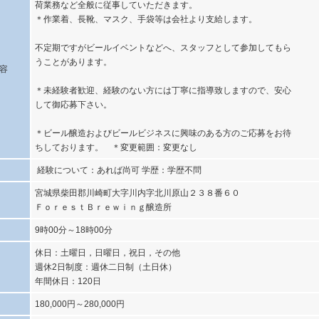
荷業務など全般に従事していただきます。
＊作業着、長靴、マスク、手袋等は会社より支給します。
不定期ですがビールイベントなどへ、スタッフとして参加してもら
うことがあります。
容
＊未経験者歓迎、経験のない方には丁寧に指導致しますので、安心
して御応募下さい。
＊ビール醸造およびビールビジネスに興味のある方のご応募をお待
ちしております。 ＊変更範囲：変更なし
経験について：あれば尚可 学歴：学歴不問
宮城県柴田郡川崎町大字川内字北川原山２３８番６０
ＦｏｒｅｓｔＢｒｅｗｉｎｇ醸造所
9時00分～18時00分
休日：土曜日，日曜日，祝日，その他
週休2日制度：週休二日制（土日休）
年間休日：120日
180,000円～280,000円