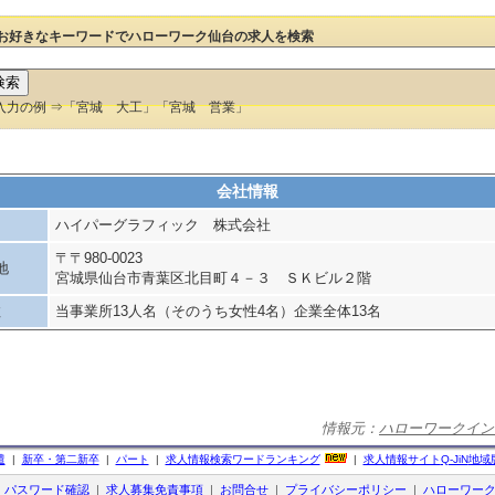
お好きなキーワードでハローワーク仙台の求人を検索
入力の例 ⇒「宮城 大工」「宮城 営業」
会社情報
ハイパーグラフィック 株式会社
〒〒980-0023
地
宮城県仙台市青葉区北目町４－３ ＳＫビル２階
数
当事業所13人名（そのうち女性4名）企業全体13名
情報元：
ハローワークイン
遣
|
新卒・第二新卒
|
パート
|
求人情報検索ワードランキング
|
求人情報サイト
Q-JiN
地域
|
パスワード確認
|
求人募集免責事項
|
お問合せ
|
プライバシーポリシー
|
ハローワー