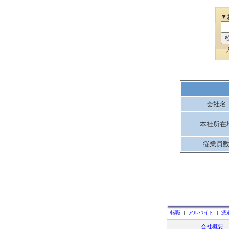
▼
会社名
本社所在
従業員
転職
|
アルバイト
|
派
会社概要