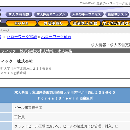
2026-05-26更新のハローワー
ページ
報
»
ハローワーク宮城
»
ハローワーク仙台
求人情報・求人広告更新日2
ラフィック 株式会社の求人情報・求人広告
フィック 株式会社
崎町大字川内字北川原山２３８番６０
ｒｅｗｉｎｇ醸造所
求人募集：宮城県柴田郡川崎町大字川内字北川原山２３８番６０
ＦｏｒｅｓｔＢｒｅｗｉｎｇ醸造所
ビール醸造担当者
正社員
クラフトビール工場において、ビールの製造および管理、封入、出