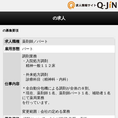
の求人
の募集要項
求人職種
薬剤師／パート
雇用形態
パート
調剤業務
・入院処方調剤
精神一般１１２床
・外来処方調剤
診療科目（精神科・内科）
仕事内容
＊全自動分包機による調剤が全体の８割。
＊現在、薬剤師１名、薬剤師パート１名、補助者１名
にて薬局業務
を行っています。
変更範囲：会社の定める業務