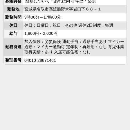
募集資格
経験について：あれば尚可 学歴：必須
勤務地
宮城県名取市高舘熊野堂字岩口下６８－１
勤務時間
9時00分～17時00分
休日
休日：日曜日，祝日，その他 週休2日制度：毎週
給与
1,800円～2,000円
加入保険：労災保険 通勤手当：通勤手当あり マイカー
勤務待遇
通勤：マイカー通勤可 定年制・再雇用：なし 育児休業
取得実績：あり 入居可能住宅：なし
整理番号
04010-28871461