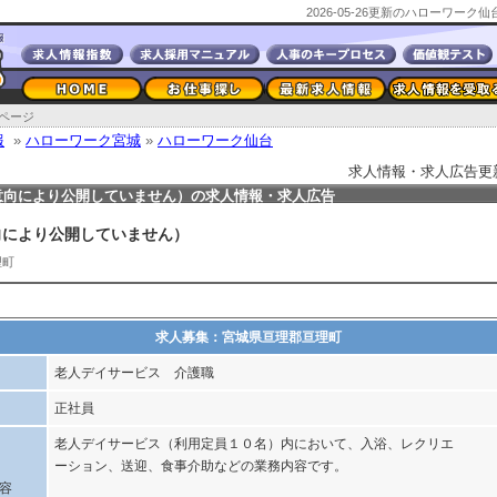
2026-05-26更新のハローワー
ページ
報
»
ハローワーク宮城
»
ハローワーク仙台
求人情報・求人広告更新日2
意向により公開していません）の求人情報・求人広告
向により公開していません）
理町
求人募集：宮城県亘理郡亘理町
老人デイサービス 介護職
正社員
老人デイサービス（利用定員１０名）内において、入浴、レクリエ
ーション、送迎、食事介助などの業務内容です。
容