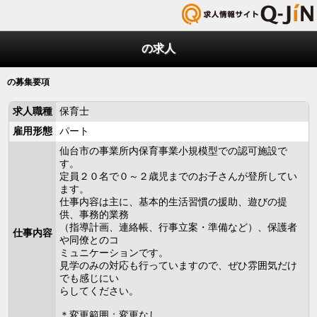
の求人
の募集要項
求人職種
保育士
雇用形態
パート
仙台市の事業所内保育事業小規模型での認可施設で
す。
定員２０名で０～２歳児までのお子さんが登所してい
ます。
仕事内容は主に、基本的生活習慣の援助、遊びの提
供、事務的業務
（指導計画、連絡帳、行事立案・準備など）、保護者
仕事内容
や同僚とのコ
ミュニケーションです。
見学のみの対応も行っていますので、ぜひ雰囲気だけ
でも感じにい
らしてください。
＊変更範囲：変更なし