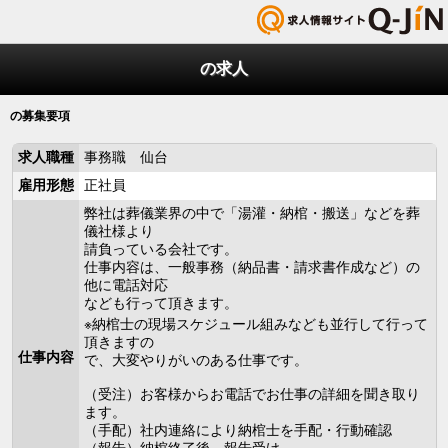
の求人
の募集要項
求人職種
事務職 仙台
雇用形態
正社員
弊社は葬儀業界の中で「湯灌・納棺・搬送」などを葬
儀社様より
請負っている会社です。
仕事内容は、一般事務（納品書・請求書作成など）の
他に電話対応
なども行って頂きます。
※納棺士の現場スケジュール組みなども並行して行って
頂きますの
仕事内容
で、大変やりがいのある仕事です。
（受注）お客様からお電話でお仕事の詳細を聞き取り
ます。
（手配）社内連絡により納棺士を手配・行動確認