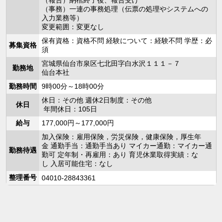
（報告）納棺終了後、報告受け
（事務）一連の事務処理（伝票の処理やシステムへの
入力業務等）
変更範囲：変更なし
保有資格：資格不問 経験について：経験不問 学歴：必
募集資格
須
宮城県仙台市泉区七北田字白水沢１１１－７
勤務地
仙台本社
勤務時間
9時00分～18時00分
休日：その他 週休2日制度：その他
休日
年間休日：105日
給与
177,000円～177,000円
加入保険：雇用保険，労災保険，健康保険，厚生年
金 通勤手当：通勤手当あり マイカー通勤：マイカー通
勤務待遇
勤可 定年制・再雇用：あり 育児休業取得実績：な
し 入居可能住宅：なし
整理番号
04010-28843361