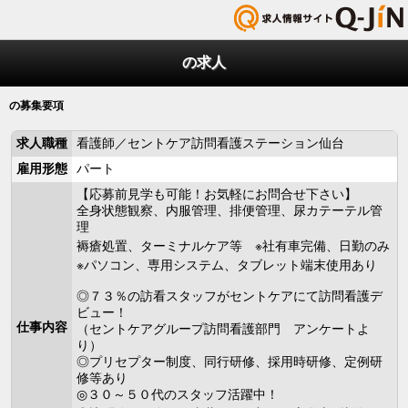
の求人
の募集要項
求人職種
看護師／セントケア訪問看護ステーション仙台
雇用形態
パート
【応募前見学も可能！お気軽にお問合せ下さい】
全身状態観察、内服管理、排便管理、尿カテーテル管
理
褥瘡処置、ターミナルケア等 ※社有車完備、日勤のみ
※パソコン、専用システム、タブレット端末使用あり
◎７３％の訪看スタッフがセントケアにて訪問看護デ
ビュー！
仕事内容
（セントケアグループ訪問看護部門 アンケートよ
り）
◎プリセプター制度、同行研修、採用時研修、定例研
修等あり
◎３０～５０代のスタッフ活躍中！