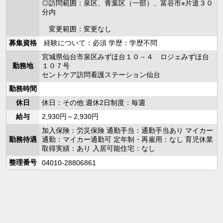
◎訪問範囲：泉区、青葉区（一部）、富谷市※片道３０
分内
変更範囲：変更なし
募集資格
経験について：必須 学歴：学歴不問
宮城県仙台市泉区みずほ台１０－４ ロジェみずほ台
勤務地
１０７号
セントケア訪問看護ステーション仙台
勤務時間
休日
休日：その他 週休2日制度：毎週
給与
2,930円～2,930円
加入保険：労災保険 通勤手当：通勤手当あり マイカー
勤務待遇
通勤：マイカー通勤可 定年制・再雇用：なし 育児休業
取得実績：あり 入居可能住宅：なし
整理番号
04010-28806861