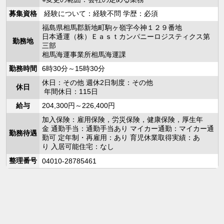
募集資格
経験について：経験不問 学歴：必須
福島県相馬郡新地町駒ヶ嶺字今神１２９番地
日本通運（株）Ｅａｓｔカンパニーロジスティクス第
勤務地
三部
相馬海運事業所相馬海運課
勤務時間
6時30分～15時30分
休日：その他 週休2日制度：その他
休日
年間休日：115日
給与
204,300円～226,400円
加入保険：雇用保険，労災保険，健康保険，厚生年
金 通勤手当：通勤手当あり マイカー通勤：マイカー通
勤務待遇
勤可 定年制・再雇用：あり 育児休業取得実績：あ
り 入居可能住宅：なし
整理番号
04010-28785461