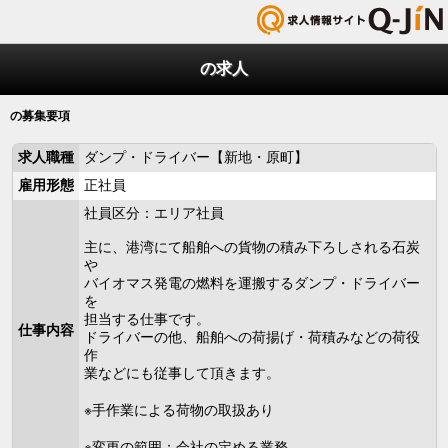
の求人
の募集要項
求人職種
ダンプ・ドライバー【新地・原町】
雇用形態
正社員
社員区分：エリア社員
主に、港湾にて船舶への貨物の積み下ろしされる石炭
や
バイオマス発電の燃料を運搬するダンプ・ドライバー
を
担当する仕事です。
仕事内容
ドライバーの他、船舶への荷揚げ・荷積みなどの荷役
作
業などにも従事して頂きます。
※手作業による荷物の取扱あり
※変更の範囲：会社の定める業務