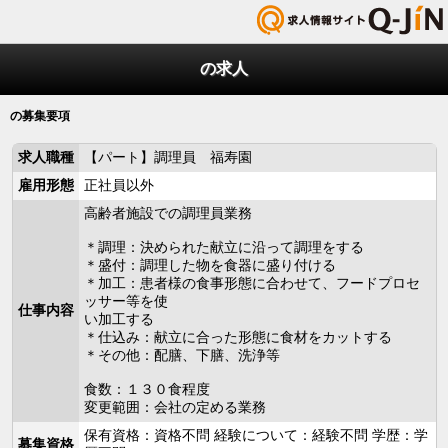
の求人
の募集要項
求人職種
【パート】調理員 福寿園
雇用形態
正社員以外
高齢者施設での調理員業務
＊調理：決められた献立に沿って調理をする
＊盛付：調理した物を食器に盛り付ける
＊加工：患者様の食事形態に合わせて、フードプロセ
ッサー等を使
仕事内容
い加工する
＊仕込み：献立に合った形態に食材をカットする
＊その他：配膳、下膳、洗浄等
食数：１３０食程度
変更範囲：会社の定める業務
保有資格：資格不問 経験について：経験不問 学歴：学
募集資格