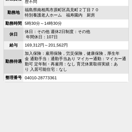
歴不問
福島県南相馬市原町区高見町２丁目７０
勤務地
特別養護老人ホーム 福寿園内 厨房
勤務時間
5時30分～14時30分
休日：その他 週休2日制度：その他
休日
年間休日：107日
給与
169,312円～201,562円
加入保険：雇用保険，労災保険，健康保険，厚生年
金 通勤手当：通勤手当あり マイカー通勤：マイカー通
勤務待遇
勤可 定年制・再雇用：なし 育児休業取得実績：あ
り 入居可能住宅：なし
整理番号
04010-28773361