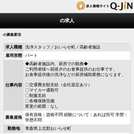
の求人
の募集要項
求人職種
洗浄スタッフ／おいらせ町／高齢者施設
雇用形態
パート
◆高齢者施設内、厨房での勤務◆
ご利用者様へ朝昼夕のお食事提供のお仕事です。
お食事提供後の洗浄などの厨房補助業務になります。
〇交通費全額支給（会社規定あり）
仕事内容
〇マイカー通勤可
〇制服支給
〇各種保険完備
変更の範囲：なし
保有資格：資格不問 経験について：あれば尚可 学歴：
募集資格
学歴不問
勤務地
青森県上北郡おいらせ町